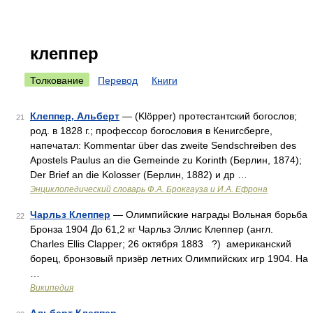
клеппер
Толкование
Перевод
Книги
Клеппер, Альберт
— (Klöpper) протестантский богослов;
21
род. в 1828 г.; профессор богословия в Кенигсберге,
напечатал: Kommentar über das zweite Sendschreiben des
Apostels Paulus an die Gemeinde zu Korinth (Берлин, 1874);
Der Brief an die Kolosser (Берлин, 1882) и др …
Энциклопедический словарь Ф.А. Брокгауза и И.А. Ефрона
Чарльз Клеппер
— Олимпийские награды Вольная борьба
22
Бронза 1904 До 61,2 кг Чарльз Эллис Клеппер (англ.
Charles Ellis Clapper; 26 октября 1883 ?) американский
борец, бронзовый призёр летних Олимпийских игр 1904. На
…
Википедия