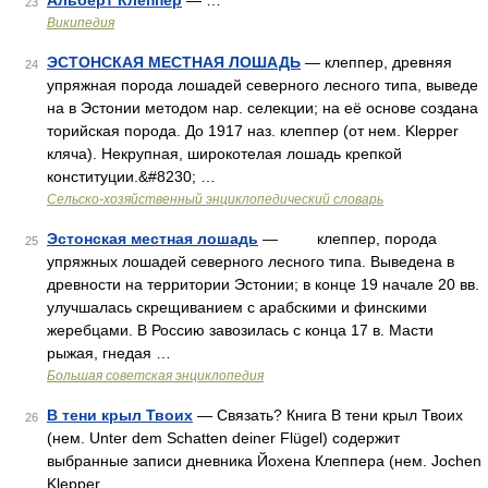
Альберт Клеппер
— …
23
Википедия
ЭСТОНСКАЯ МЕСТНАЯ ЛОШАДЬ
— клеппер, древняя
24
упряжная порода лошадей северного лесного типа, выведе
на в Эстонии методом нар. селекции; на её основе создана
торийская порода. До 1917 наз. клеппер (от нем. Klepper
кляча). Некрупная, широкотелая лошадь крепкой
конституции.&#8230; …
Сельско-хозяйственный энциклопедический словарь
Эстонская местная лошадь
— клеппер, порода
25
упряжных лошадей северного лесного типа. Выведена в
древности на территории Эстонии; в конце 19 начале 20 вв.
улучшалась скрещиванием с арабскими и финскими
жеребцами. В Россию завозилась с конца 17 в. Масти
рыжая, гнедая …
Большая советская энциклопедия
В тени крыл Твоих
— Связать? Книга В тени крыл Твоих
26
(нем. Unter dem Schatten deiner Flügel) содержит
выбранные записи дневника Йохена Клеппера (нем. Jochen
Klepper …