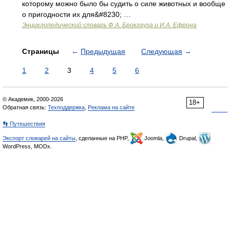
которому можно было бы судить о силе животных и вообще
о пригодности их для&#8230; …
Энциклопедический словарь Ф.А. Брокгауза и И.А. Ефрона
Страницы
←
Предыдущая
Следующая
→
1
2
3
4
5
6
© Академик, 2000-2026
18+
Обратная связь:
Техподдержка
,
Реклама на сайте
👣 Путешествия
Экспорт словарей на сайты
, сделанные на PHP,
Joomla,
Drupal,
WordPress, MODx.